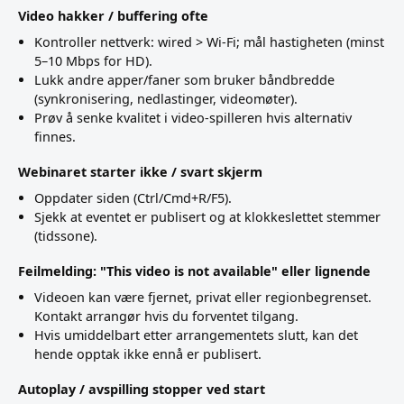
Video hakker / buffering ofte
Kontroller nettverk: wired > Wi-Fi; mål hastigheten (minst
5–10 Mbps for HD).
Lukk andre apper/faner som bruker båndbredde
(synkronisering, nedlastinger, videomøter).
Prøv å senke kvalitet i video-spilleren hvis alternativ
finnes.
Webinaret starter ikke / svart skjerm
Oppdater siden (Ctrl/Cmd+R/F5).
Sjekk at eventet er publisert og at klokkeslettet stemmer
(tidssone).
Feilmelding: "This video is not available" eller lignende
Videoen kan være fjernet, privat eller regionbegrenset.
Kontakt arrangør hvis du forventet tilgang.
Hvis umiddelbart etter arrangementets slutt, kan det
hende opptak ikke ennå er publisert.
Autoplay / avspilling stopper ved start