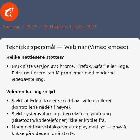
Proximar
2021
2nd half and full year 2021
Tekniske spørsmål — Webinar (Vimeo embed)
Hvilke nettlesere støttes?
Bruk siste versjon av Chrome, Firefox, Safari eller Edge.
Eldre nettlesere kan få problemer med moderne
videoavspilling.
Videoen har ingen lyd
Sjekk at lyden ikke er skrudd av i videospilleren
(kontrollene nede til høyre).
Sjekk systemvolum og at en ekstern lydutgang
(Bluetooth/hodetelefoner) ikke er koblet fra.
Noen nettlesere blokkerer autoplay med lyd — prøv å
klikke på videoen for å starte.